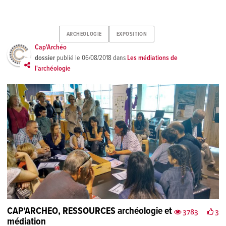
ARCHEOLOGIE
EXPOSITION
Cap'Archéo
dossier
publié le
06/08/2018
dans
Les médiations de
l'archéologie
CAP'ARCHEO, RESSOURCES archéologie et
3783
3
médiation