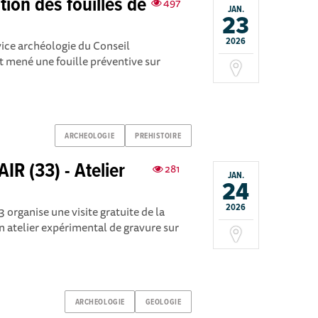
tion des fouilles de
497
JAN.
23
2026
ice archéologie du Conseil
 mené une fouille préventive sur
ARCHEOLOGIE
PREHISTOIRE
IR (33) - Atelier
281
JAN.
24
2026
rganise une visite gratuite de la
un atelier expérimental de gravure sur
ARCHEOLOGIE
GEOLOGIE