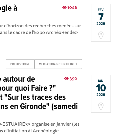
gie à
1046
FÉV.
7
2026
ur d’horizon des recherches menées sur
dans le cadre de l’Expo ArchéoRendez-
PREHISTOIRE
MEDIATION-SCIENTIFIQUE
e autour de
390
JAN.
10
 pour quoi Faire ?"
t "Sur les traces des
2026
ns en Gironde" (samedi
-ESTUAIRE33 organise en Janvier (les
 d'Initiation à l'Archéologie