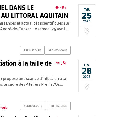
EL DANS LE
484
AVR.
25
E AU LITTORAL AQUITAIN
2026
issances et actualités scientifiques sur
t-André-de-Cubzac, le samedi 25 avril...
PREHISTOIRE
ARCHEOLOGIE
tiation à la taille de
381
FÉV.
28
2026
ropose une séance d'initiation à la
ans le cadre des Ateliers Préhist'Os...
ARCHEOLOGIE
PREHISTOIRE
ologie