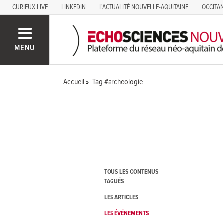
CURIEUX.LIVE
LINKEDIN
L'ACTUALITÉ NOUVELLE-AQUITAINE
OCCITAN
AUVERGNE
LOIRE
SAVOIE MONT BLANC
GRENOBLE
PACA
MENU
Accueil
Tag #archeologie
TOUS LES CONTENUS
TAGUÉS
LES ARTICLES
LES ÉVÉNEMENTS