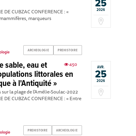
25
2026
RE DE CUBZAC CONFERENCE : «
cromammifères, marqueurs
ARCHEOLOGIE
PREHISTOIRE
ologie
 sable, eau et
450
AVR.
25
pulations littorales en
ue à l'Antiquité »
2026
s sur la plage de l'Amélie-Soulac-2022
RE DE CUBZAC CONFERENCE : « Entre
PREHISTOIRE
ARCHEOLOGIE
éologie