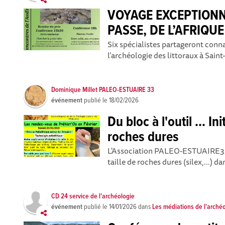
VOYAGE EXCEPTIONN
PASSE, DE L’AFRIQU
Six spécialistes partageront conna
l’archéologie des littoraux à Sain
Dominique Millet PALEO-ESTUAIRE 33
événement
publié le
18/02/2026
Du bloc à l'outil ... Ini
roches dures
L'Association PALEO-ESTUAIRE33 p
taille de roches dures (silex,...) d
CD 24 service de l'archéologie
événement
publié le
14/01/2026
dans
Les médiations de l'arché