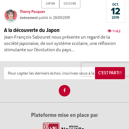
JAPON
CULTURE
OCT.
12
Thierry Pasquier
événement
publié le
28/09/2019
2019
A la découverte du Japon
1142
Jean-François Sabouret nous présente un regard de la
société japonaise, de son système scolaire, une réflexion
stimulante sur l'évolution du pays...
C'EST PARTI !
Plateforme mise en place par