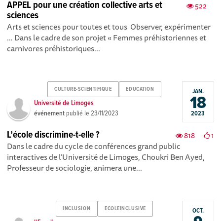
APPEL pour une création collective arts et
522
sciences
Arts et sciences pour toutes et tous Observer, expérimenter
… Dans le cadre de son projet « Femmes préhistoriennes et
carnivores préhistoriques...
CULTURE-SCIENTIFIQUE
EDUCATION
JAN.
18
Université de Limoges
événement
publié le
23/11/2023
2023
L’école discrimine-t-elle ?
818
1
Dans le cadre du cycle de conférences grand public
interactives de l’Université de Limoges, Choukri Ben Ayed,
Professeur de sociologie, animera une...
INCLUSION
ECOLEINCLUSIVE
OCT.