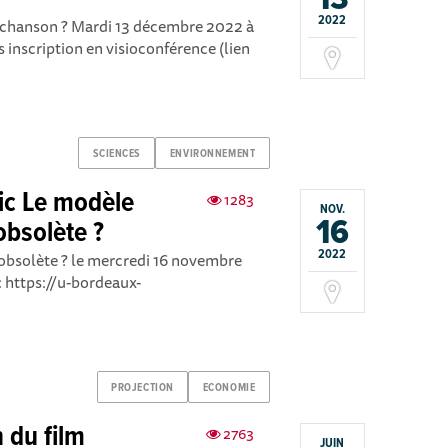
13
2022
a chanson ? Mardi 13 décembre 2022 à
 inscription en visioconférence (lien
SCIENCES
ENVIRONNEMENT
ic Le modèle
1283
NOV.
16
obsolète ?
2022
obsolète ? le mercredi 16 novembre
 https://u-bordeaux-
PROJECTION
ECONOMIE
 du film
2763
JUIN