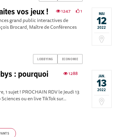
ites vos jeux !
1247
1
MAI
12
nces grand public interactives de
nçois Brocard, Maître de Conférences
2022
LOBBYING
ECONOMIE
ys : pourquoi
1288
JAN.
13
?
2022
re, 1 sujet ! PROCHAIN RDV le Jeudi 13
Sciences ou en live TikTok sur...
VANTS