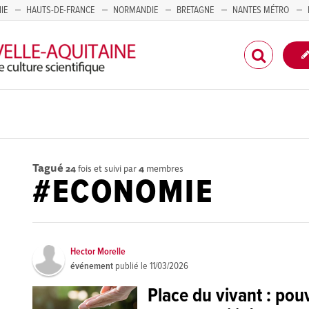
IE
HAUTS-DE-FRANCE
NORMANDIE
BRETAGNE
NANTES MÉTRO
CORSE
Tagué
24
fois et suivi par
4
membres
#ECONOMIE
Hector Morelle
événement
publié le
11/03/2026
Place du vivant : pouv