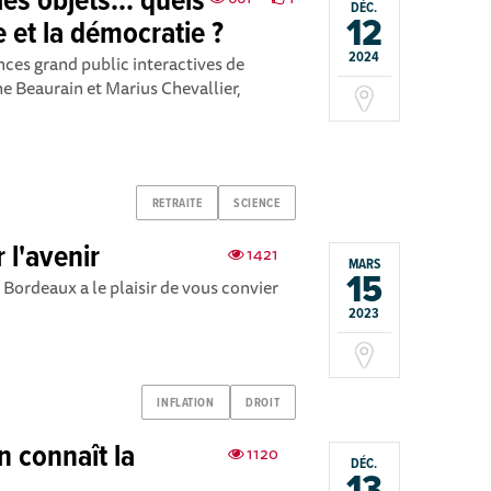
les objets... quels
DÉC.
12
e et la démocratie ?
2024
nces grand public interactives de
he Beaurain et Marius Chevallier,
RETRAITE
SCIENCE
 l'avenir
1421
MARS
15
ordeaux a le plaisir de vous convier
2023
INFLATION
DROIT
n connaît la
1120
DÉC.