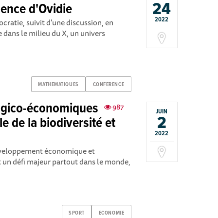
24
sence d'Ovidie
2022
ratie, suivit d'une discussion, en
 dans le milieu du X, un univers
MATHEMATIQUES
CONFERENCE
ogico-économiques
987
JUIN
2
e de la biodiversité et
2022
développement économique et
st un défi majeur partout dans le monde,
SPORT
ECONOMIE