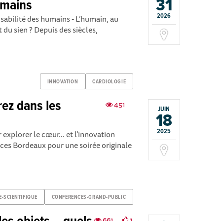
31
umains
2026
sabilité des humains - L’humain, au
u sien ? Depuis des siècles,
INNOVATION
CARDIOLOGIE
rez dans les
451
JUIN
18
2025
 explorer le cœur… et l’innovation
nces Bordeaux pour une soirée originale
E-SCIENTIFIQUE
CONFERENCES-GRAND-PUBLIC
661
1