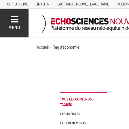
CURIEUX.LIVE
LINKEDIN
L'ACTUALITÉ NOUVELLE-AQUITAINE
OCCITAN
AUVERGNE
LOIRE
SAVOIE MONT BLANC
GRENOBLE
PACA
MENU
Accueil
Tag #economie
TOUS LES CONTENUS
TAGUÉS
LES ARTICLES
LES ÉVÉNEMENTS