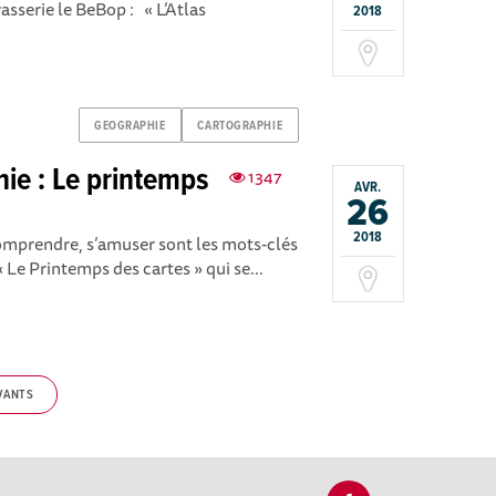
asserie le BeBop : « L’Atlas
2018
GEOGRAPHIE
CARTOGRAPHIE
hie : Le printemps
1347
AVR.
26
2018
comprendre, s’amuser sont les mots-clés
« Le Printemps des cartes » qui se...
VANTS