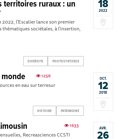
18
 territoires ruraux : un
?
2022
2022, l'Escalier lance son premier
 thématiques sociétales, à l'insertion,
DIVERSITE
PHOTOSYNTHESE
du monde
1256
OCT.
12
sources en eau sur terresur
2018
HISTOIRE
PATRIMOINE
 Limousin
1633
AVR.
26
mensuelles, Recreasciences CCSTI