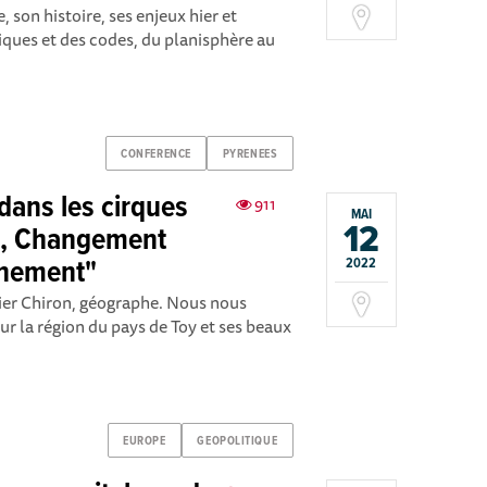
 son histoire, ses enjeux hier et
iques et des codes, du planisphère au
CONFERENCE
PYRENEES
dans les cirques
911
MAI
12
e, Changement
nnement"
2022
ier Chiron, géographe. Nous nous
r la région du pays de Toy et ses beaux
EUROPE
GEOPOLITIQUE