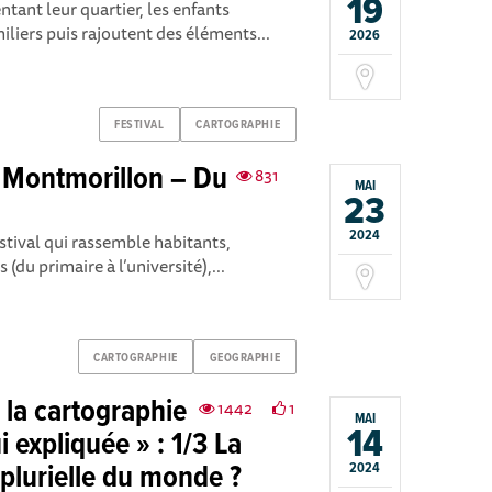
19
ntant leur quartier, les enfants
miliers puis rajoutent des éléments...
2026
FESTIVAL
CARTOGRAPHIE
 Montmorillon – Du
831
MAI
23
2024
stival qui rassemble habitants,
 (du primaire à l’université),...
CARTOGRAPHIE
GEOGRAPHIE
: la cartographie
1442
1
MAI
14
i expliquée » : 1/3 La
 plurielle du monde ?
2024