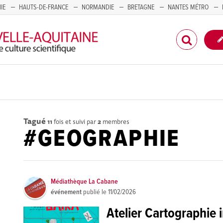
IE
HAUTS-DE-FRANCE
NORMANDIE
BRETAGNE
NANTES MÉTRO
CORSE
Tagué
11
fois et suivi par
2
membres
#GEOGRAPHIE
Médiathèque La Cabane
événement
publié le
11/02/2026
Atelier Cartographie 