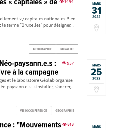
es « capitales » de
1494
MARS
31
2022
llement 27 capitales nationales. Bien
t le terme “Bruxelles” pour désigner...
GEOGRAPHIE
RURALITE
Néo-paysann.e.s :
957
MARS
25
 vivre à la campagne
2022
es et le laboratoire Géolab organise
paysann.e.s : s’installer, s’ancrer,...
VISIOCONFERENCE
GEOGRAPHIE
rence : "Mouvements
818
MARS