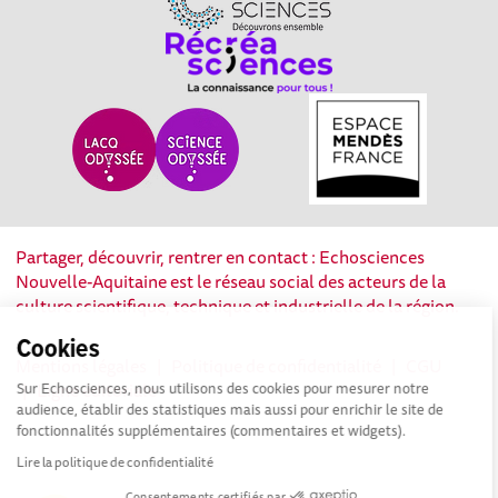
Partager, découvrir, rentrer en contact : Echosciences
Nouvelle-Aquitaine est le réseau social des acteurs de la
culture scientifique, technique et industrielle de la région.
Cookies
Mentions légales
|
Politique de confidentialité
|
CGU
|
Ligne éditoriale
Sur Echosciences, nous utilisons des cookies pour mesurer notre
audience, établir des statistiques mais aussi pour enrichir le site de
fonctionnalités supplémentaires (commentaires et widgets).
Lire la politique de confidentialité
Consentements certifiés par