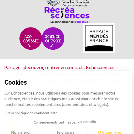
Partager, découvrir, rentrer en contact : Echosciences
Nouvelle-Aquitaine est le réseau social des acteurs de la
culture scientifique, technique et industrielle de la région.
Cookies
Sur Echosciences, nous utilisons des cookies pour mesurer notre
Mentions légales
|
Politique de confidentialité
|
CGU
audience, établir des statistiques mais aussi pour enrichir le site de
|
Ligne éditoriale
fonctionnalités supplémentaires (commentaires et widgets).
Lire la politique de confidentialité
Consentements certifiés par
Non merci
Je choisis
OK pour moi