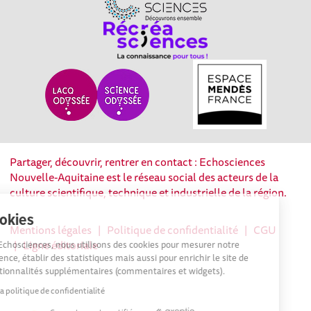
Partager, découvrir, rentrer en contact : Echosciences
Nouvelle-Aquitaine est le réseau social des acteurs de la
culture scientifique, technique et industrielle de la région.
Cookies
Mentions légales
|
Politique de confidentialité
|
CGU
|
Ligne éditoriale
Sur Echosciences, nous utilisons des cookies pour mesurer notre
audience, établir des statistiques mais aussi pour enrichir le site de
fonctionnalités supplémentaires (commentaires et widgets).
Lire la politique de confidentialité