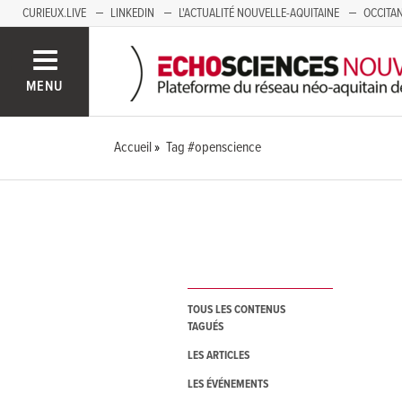
CURIEUX.LIVE
LINKEDIN
L'ACTUALITÉ NOUVELLE-AQUITAINE
OCCITAN
AUVERGNE
LOIRE
SAVOIE MONT BLANC
GRENOBLE
PACA
MENU
Accueil
Tag #openscience
TOUS LES CONTENUS
TAGUÉS
LES ARTICLES
LES ÉVÉNEMENTS