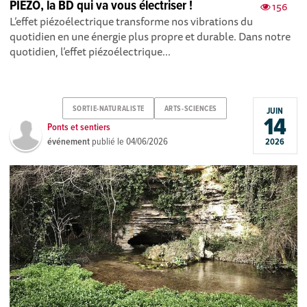
PIEZO, la BD qui va vous électriser !
156
L’effet piézoélectrique transforme nos vibrations du
quotidien en une énergie plus propre et durable. Dans notre
quotidien, l’effet piézoélectrique...
SORTIE-NATURALISTE
ARTS-SCIENCES
JUIN
14
Ponts et sentiers
événement
publié le
04/06/2026
2026