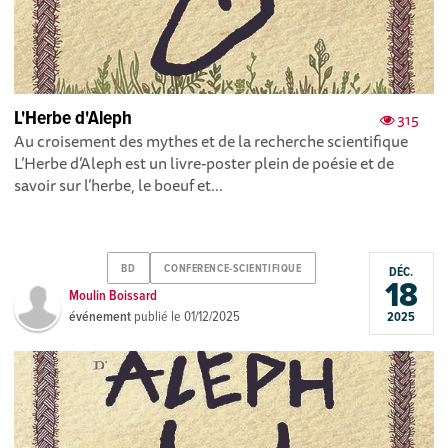
L'Herbe d'Aleph
315
Au croisement des mythes et de la recherche scientifique
L’Herbe d’Aleph est un livre-poster plein de poésie et de
savoir sur l’herbe, le boeuf et...
BD
CONFERENCE-SCIENTIFIQUE
DÉC.
18
Moulin Boissard
événement
publié le
01/12/2025
2025