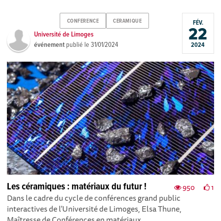
CONFERENCE
CERAMIQUE
FÉV.
22
Université de Limoges
événement
publié le
31/01/2024
2024
Les céramiques : matériaux du futur !
950
1
Dans le cadre du cycle de conférences grand public
interactives de l’Université de Limoges, Elsa Thune,
Maîtresse de Conférences en matériaux...