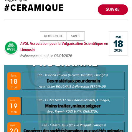
#CERAMIQUE
SUIVRE
DEMOCRATIE
SANTE
MAI
18
AVSL Association pour la Vulgarisation Scientifique en
Limousin
2026
événement
publié le
09/04/2026