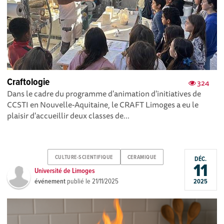
Craftologie
324
Dans le cadre du programme d'animation d'initiatives de
CCSTI en Nouvelle-Aquitaine, le CRAFT Limoges a eu le
plaisir d'accueillir deux classes de...
CULTURE-SCIENTIFIQUE
CERAMIQUE
DÉC.
11
Université de Limoges
événement
publié le
21/11/2025
2025