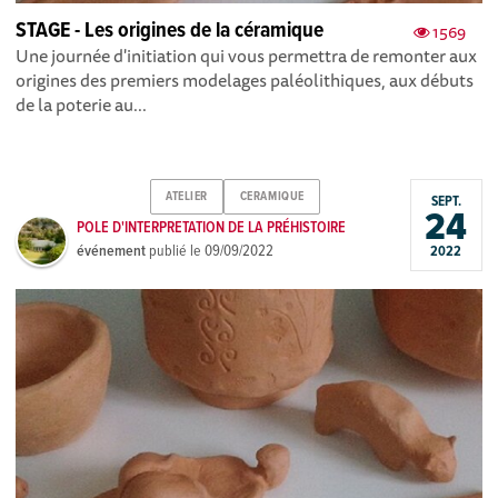
STAGE - Les origines de la céramique
1569
Une journée d'initiation qui vous permettra de remonter aux
origines des premiers modelages paléolithiques, aux débuts
de la poterie au...
ATELIER
CERAMIQUE
SEPT.
24
POLE D'INTERPRETATION DE LA PRÉHISTOIRE
événement
publié le
09/09/2022
2022