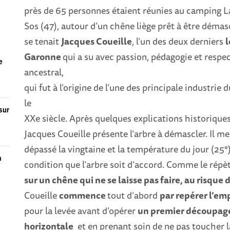
près de 65 personnes étaient réunies au camping 
Sos (47), autour d’un chêne liège prêt à être démasc
se tenait
Jacques Coueille
, l’un des deux derniers
l
Garonne
qui a su avec passion, pédagogie et respect
e
ancestral,
qui fut à l’origine de l’une des principale industrie 
le
sur
XXe siècle. Après quelques explications historiques 
Jacques Coueille présente l’arbre à démascler. Il me
dépassé la vingtaine et la température du jour (25°) e
a
condition que l’arbre soit d’accord. Comme le répè
sur un chêne qui ne se laisse pas faire, au risque
Coueille
commence
tout d’abord
par repérer l’em
pour la levée avant d’opérer
un premier découpage 
horizontale
et en prenant soin de ne pas toucher la