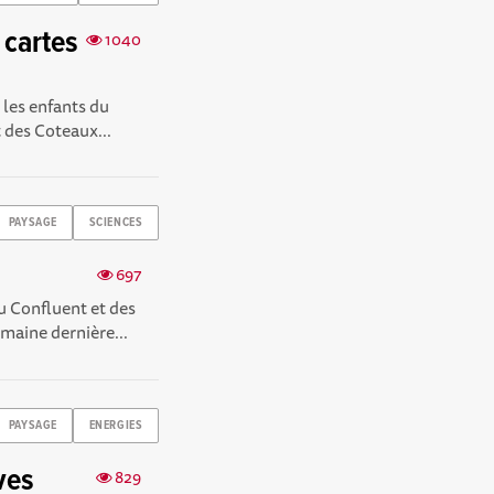
 cartes
1040
, les enfants du
des Coteaux...
PAYSAGE
SCIENCES
697
 Confluent et des
emaine dernière...
PAYSAGE
ENERGIES
ves
829