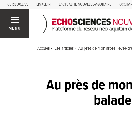
CURIEUX.LIVE
LINKEDIN
L'ACTUALITÉ NOUVELLE-AQUITAINE
OCCITAN
AUVERGNE
LOIRE
SAVOIE MONT BLANC
GRENOBLE
PACA
MENU
Accueil
Les articles
Au près de mon arbre, levée d
Au près de mon 
balade