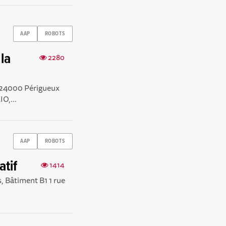
AAP
ROBOTS
 la
2280
, 24000 Périgueux
O,...
AAP
ROBOTS
atif
1414
, Bâtiment B1 1 rue