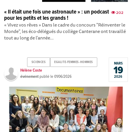
« Il était une fois une astronaute » : un podcast
202
pour les petits et les grands !
« Vivez vos rêves » Dans le cadre du concours "Réinventer le
Monde", les éco-délégués du collège Canterane ont travaillé
tout au long de l'année...
SCIENCES
EGALITE-FEMMES-HOMMES
MARS
19
Hélène Coste
événement
publié le
01/06/2026
2026